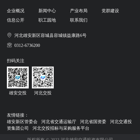
企业概况
新闻中心
产业布局
党群建设
信息公开
职工园地
联系我们
河北雄安新区容城县容城镇益康路6号
0312-6736200
扫码关注
雄安交投
河北交投
友情链接：
雄安新区管委会
河北省交通运输厅
河北省国资委
河北交通投
资集团公司
河北交投招标与采购服务平台
版权所有 © 2023 河北雄安交通投资有限公司