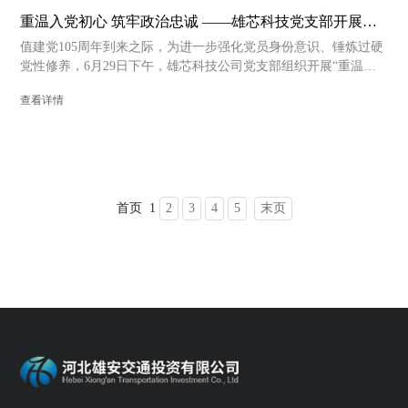
重温入党初心 筑牢政治忠诚 ——雄芯科技党支部开展集
体过“政治生日”主题党日活动
值建党105周年到来之际，为进一步强化党员身份意识、锤炼过硬
党性修养，6月29日下午，雄芯科技公司党支部组织开展“重温入
党初心，筑牢政治忠诚，勇担时代使命”党员
查看详情
首页
1
2
3
4
5
末页