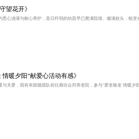
 守望花开》
的悉心浇灌与耐心养护，昔日纤弱的幼苗早已爬满院墙、缀满枝头，蜕变
 情暖夕阳”献爱心活动有感》
暖与关爱，我有幸跟随团队前往廊坊众邦养老院，参与“爱老敬老 情暖夕