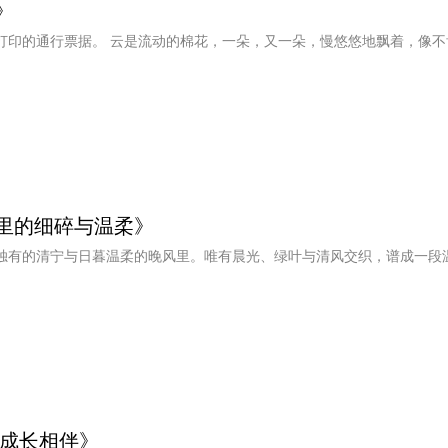
》
打印的通行票据。 云是流动的棉花，一朵，又一朵，慢悠悠地飘着，像不
里的细碎与温柔》
独有的清宁与日暮温柔的晚风里。唯有晨光、绿叶与清风交织，谱成一段
 成长相伴》