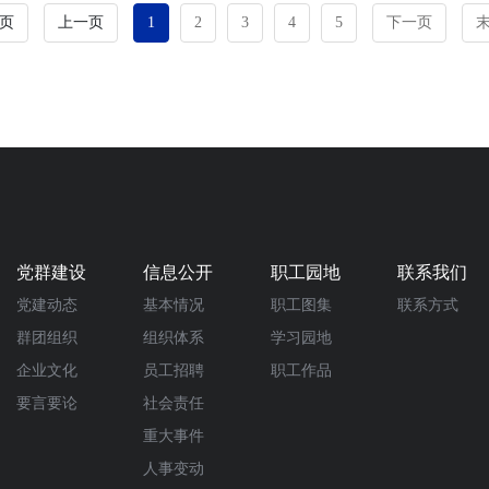
页
上一页
1
2
3
4
5
下一页
党群建设
信息公开
职工园地
联系我们
党建动态
基本情况
职工图集
联系方式
群团组织
组织体系
学习园地
企业文化
员工招聘
职工作品
要言要论
社会责任
重大事件
人事变动