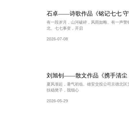
石卓——诗歌作品《铭记七七 守
有一段岁月，山河破碎，风雨如晦。有一声警
北。七七事变，开启
2026-07-08
刘旭钊——散文作品《携手清尘
夏风渐起，暑气初临。雄安交投公司京德北区
扶稳凳子，我细心
2026-05-29