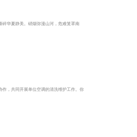
撕碎华夏静美。硝烟弥漫山河，危难笼罩南
协作，共同开展单位空调的清洗维护工作。你