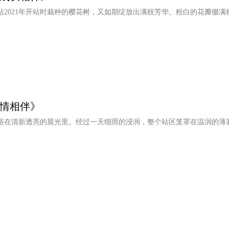
站2021年开站时栽种的樱花树，又如期绽放出满枝芳华。粉白的花瓣缀
温情相伴》
浴在清新透亮的晨光里。经过一天细雨的浸润，整个站区笼罩在温润的薄