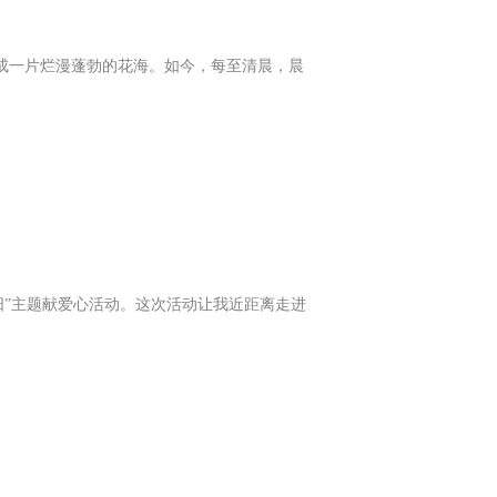
成一片烂漫蓬勃的花海。如今，每至清晨，晨
阳”主题献爱心活动。这次活动让我近距离走进