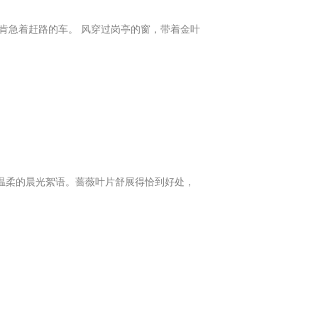
肯急着赶路的车。 风穿过岗亭的窗，带着金叶
温柔的晨光絮语。蔷薇叶片舒展得恰到好处，