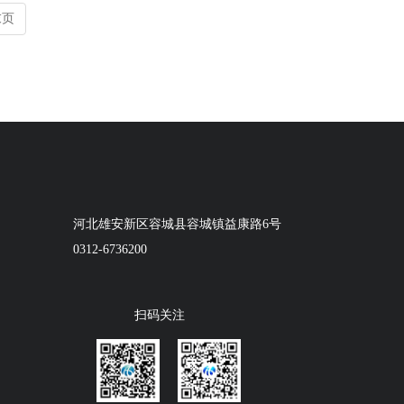
末页
河北雄安新区容城县容城镇益康路6号
0312-6736200
扫码关注